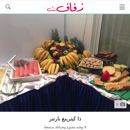
9
ذا كيترينغ بارتنر
بوفيه مفتوح وضيافة, مسقط