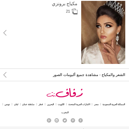
مكياج برونزي
21
الشعر والمكياج - مشاهدة جميع ألبومات الصور
المملكة العربية السعودية
مصر
الامارات العربية المتحدة
الكويت
البحرين
قطر
سلطنة عمان
لبنان
تونس
المغرب