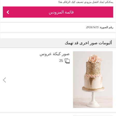
يمكنكم ايجاد افضل مزودي تصنيف كيك الزفاف هنا!
قائمة المزودين
رقم الصورة:
ZF267475
ألبومات صور اخرى قد تهمك
صور كيكة عروس
25