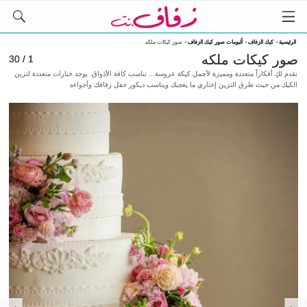
الرئيسية
›
كيك الزفاف
›
ألبومات صور كيك الزفاف
›
صور كيكات ملكه
صور كيكات ملكه
1 / 30
نقدم لكِ أفكاراً متعددة ومميزة لأجمل كيكة عروسة... تناسب كافة الأذواق. يوجد خيارات متعددة لتزين
الكيك من حيث طرق التزين إختاري ما يعجبك ويناسب ديكور حفل زفافك وأجواءه