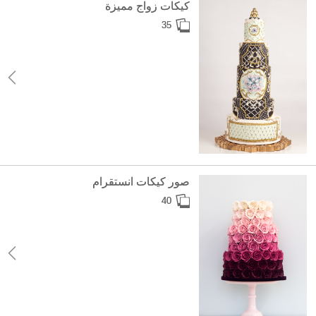
كيكات زواج مميزة
35
صور كيكات انستقرام
40