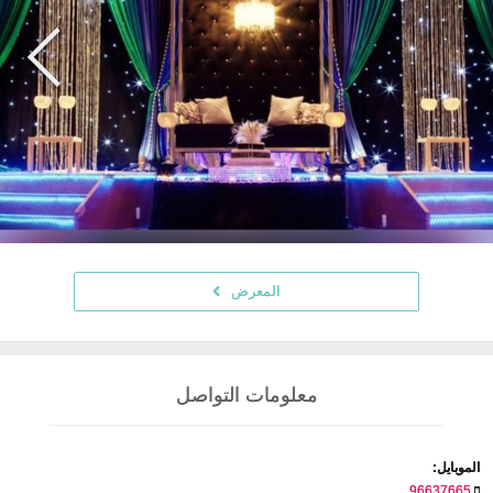
المعرض
معلومات التواصل
الموبايل:
96637665