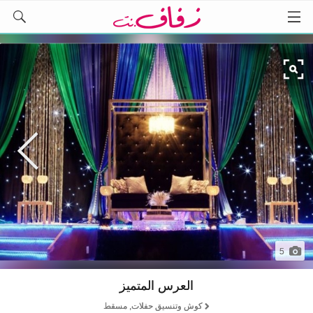
5
العرس المتميز
كوش وتنسيق حفلات, مسقط