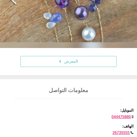
المعرض
معلومات التواصل
الموبايل:
044475880
الهاتف:
26735555