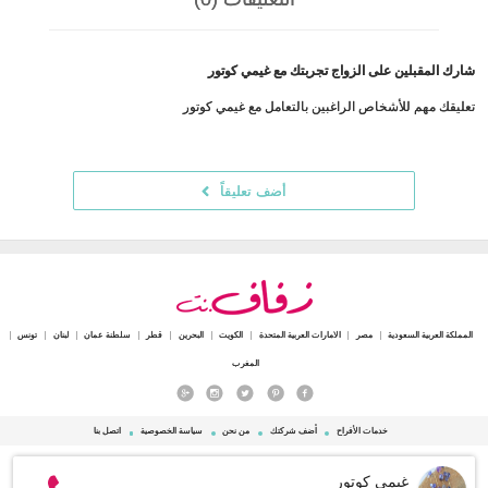
شارك المقبلين على الزواج تجربتك مع غيمي كوتور
تعليقك مهم للأشخاص الراغبين بالتعامل مع غيمي كوتور
أضف تعليقاً
المملكة العربية السعودية
مصر
الامارات العربية المتحدة
الكويت
البحرين
قطر
سلطنة عمان
لبنان
تونس
المغرب
خدمات الأفراح
أضف شركتك
من نحن
سياسة الخصوصية
اتصل بنا
© 2015 - 2026 Zafaf.net جميع الحقوق محفوظة.
غيمي كوتور