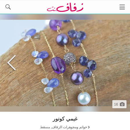
16
غيمي كوتور
خواتم ومجوهرات الزفاف, مسقط