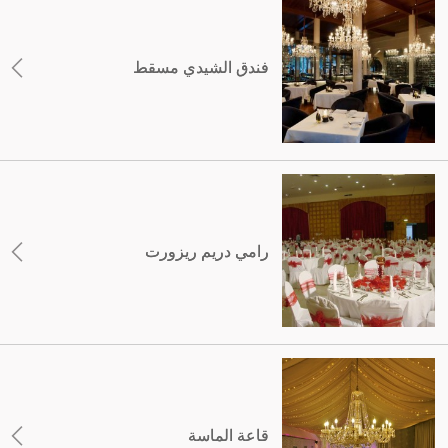
فندق الشيدي مسقط
رامي دريم ريزورت
قاعة الماسة