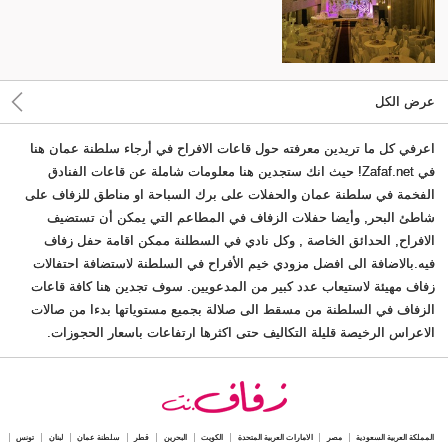
عرض الكل
اعرفي كل ما تريدين معرفته حول قاعات الافراح في أرجاء سلطنة عمان هنا
في Zafaf.net! حيث انك ستجدين هنا معلومات شاملة عن قاعات الفنادق
الفخمة في سلطنة عمان والحفلات على برك السباحة او مناطق للزفاف على
شاطئ البحر, وأيضا حفلات الزفاف في المطاعم التي يمكن أن تستضيف
الافراح, الحدائق الخاصة , وكل نادي في السطلنة ممكن اقامة حفل زفاف
فيه.بالاضافة الى افضل مزودي خيم الأفراح في السلطنة لاستضافة احتفالات
زفاف مهيئة لاستيعاب عدد كبير من المدعويين. سوف تجدين هنا كافة قاعات
الزفاف في السلطنة من مسقط الى صلالة بجميع مستوياتها بدءا من صالات
الاعراس الرخيصة قليلة التكاليف حتى اكثرها ارتفاعات باسعار الحجوزات.
المملكة العربية السعودية
مصر
الامارات العربية المتحدة
الكويت
البحرين
قطر
سلطنة عمان
لبنان
تونس