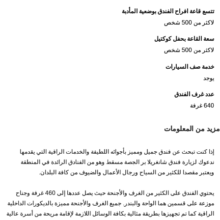
تتسع قاعة افراح الفندق بوضعية المأدبة
لاكثر من 500 شخص
سعة القاعة بحفل كوكتيل
لاكثر من 500 شخص
خدمة صف السيارات
يوجد
عدد غرف الفندق
640 غرفة
مزيد من المعلومات
إذا كنت تبحث عن فندق جميل ومميز بأجوائه اللطيفة والخدمات الراقية التي يقدمها
ندعوك لزيارة فندق شانغريلا بر الجصة مسقط وهو من الفنادق الرائدة في المنطقة
ويعتبر مقصدا للكثير من السياح ورجال الأعمال والضيوف من كافة البلدان.
يحتوي الفندق على الكثير من الغرف والأجنحة حيث يصل عددها إلى 460 غرفة وجناح
موزعة على قسمين هما الواحة والبندر. جميع الغرف والأجنحة مميزة بالديكورات الداخلية
الراقية كما تم تجهيزها بطريقة مثالية بكافة الوسائل اللازمة لإقامة مريحة من أسرة عالية