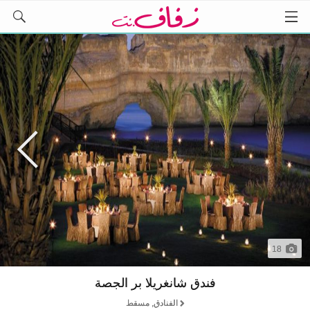
18
فندق شانغريلا بر الجصة
الفنادق, مسقط