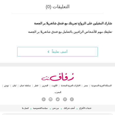
التعليقات (0)
شارك المقبلين على الزواج تجربتك مع فندق شانغريلا بر الجصة
تعليقك مهم للأشخاص الراغبين بالتعامل مع فندق شانغريلا بر الجصة
أضف تعليقاً
المملكة العربية السعودية
مصر
الامارات العربية المتحدة
الكويت
البحرين
قطر
سلطنة عمان
لبنان
تونس
المغرب
خدمات الأفراح
أضف شركتك
من نحن
سياسة الخصوصية
اتصل بنا