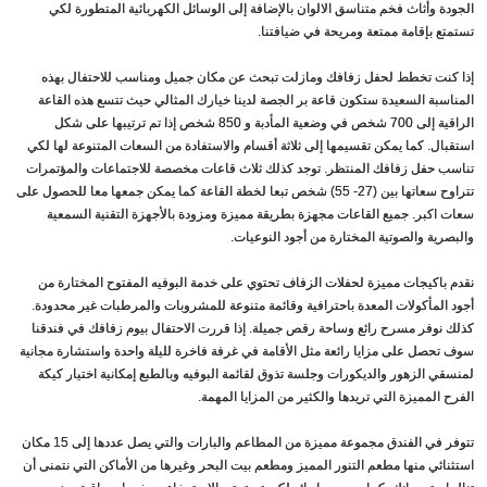
الجودة وأثاث فخم متناسق الالوان بالإضافة إلى الوسائل الكهربائية المتطورة لكي
تستمتع بإقامة ممتعة ومريحة في ضيافتنا.
إذا كنت تخطط لحفل زفافك ومازلت تبحث عن مكان جميل ومناسب للاحتفال بهذه
المناسبة السعيدة ستكون قاعة بر الجصة لدينا خيارك المثالي حيث تتسع هذه القاعة
الراقية إلى 700 شخص في وضعية المأدبة و 850 شخص إذا تم ترتيبها على شكل
استقبال. كما يمكن تقسيمها إلى ثلاثة أقسام والاستفادة من السعات المتنوعة لها لكي
تناسب حفل زفافك المنتظر. توجد كذلك ثلاث قاعات مخصصة للاجتماعات والمؤتمرات
تتراوح سعاتها بين (27- 55) شخص تبعا لخطة القاعة كما يمكن جمعها معا للحصول على
سعات اكبر. جميع القاعات مجهزة بطريقة مميزة ومزودة بالأجهزة التقنية السمعية
والبصرية والصوتية المختارة من أجود النوعيات.
نقدم باكيجات مميزة لحفلات الزفاف تحتوي على خدمة البوفيه المفتوح المختارة من
أجود المأكولات المعدة باحترافية وقائمة متنوعة للمشروبات والمرطبات غير محدودة.
كذلك نوفر مسرح رائع وساحة رقص جميلة. إذا قررت الاحتفال بيوم زفافك في فندقنا
سوف تحصل على مزايا رائعة مثل الأقامة في غرفة فاخرة لليلة واحدة واستشارة مجانية
لمنسقي الزهور والديكورات وجلسة تذوق لقائمة البوفيه وبالطبع إمكانية اختيار كيكة
الفرح المميزة التي تريدها والكثير من المزايا المهمة.
تتوفر في الفندق مجموعة مميزة من المطاعم والبارات والتي يصل عددها إلى 15 مكان
استثنائي منها مطعم التنور المميز ومطعم بيت البحر وغيرها من الأماكن التي نتمنى أن