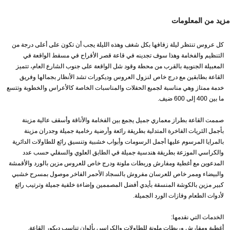
مزيد من المعلومات
كل عروس تنتظر ليلة زفافها بكل شغف وهذه الليلة يجب أن تكون على أعلى درجة من
التنظيم والفخامة وهذا سوف تجدينه في قاعة قصر الأفراح في مسقط الواقعة في
المعبيلة الجنوبية بالقرب من محطة وقود شل الواقعة على جنوب الشارع العام، تتميز
القاعة بطابقين مع درج خاص لنزول العروس وديكورات تشد الأنظار بجمالها وفريق
خدمة ممتاز وهي مناسبة لجميع الحفلات والمناسبات الخاصة كالأعراس والخطوبة وتتسع
ما بين 400 إلى 600 ضيف.
صممت القاعة بطراز معماري جميل يجمع بين الفخامة والأناقة وأسقف عالية مزينة
بأجمل الثريات الفاخرة المتدلية بطريقة رائعة وأرضية رخامية جميلة وجدران مزينة
بالمرايا المرسوم عليها أجمل الرسومات وأبواب خشبية وتنسيق رائع للطاولات الدائرية
والكراسي الموزعة بطريقة هندسية جميلة في الطابق العلوي والسفلي حسب عدد
المدعوين مع أغطية ومفارش وربطات ملونة ودرج خاص للعروس مزين بالورد والأقمشة
والبيضاء وممر خاص للعرسان مفروش بالسجاد الأحمر الفاخر موصول بمسرح خشبي
كبير مزين بالكوشة المنسقة بأيدي أفضل المصممين وإضاءة خلفية جميلة وترتيب رائع
لأدوات الطعام وفازات الورد الجميلة.
الخدمات التي نقدمها:
أغطية ومفارش وربطات ملونة للطاولات والكراسي بألوان تناسب ديكور القاعة.